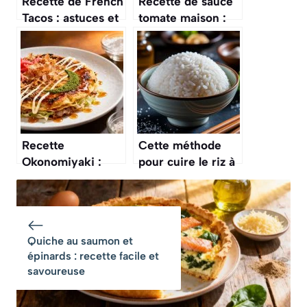
Recette de French
Recette de sauce
Tacos : astuces et
tomate maison :
Préparation
astuces et
Délicieuse
préparation
Recette
Cette méthode
Okonomiyaki :
pour cuire le riz à
crêpe Japonaise
la japonaise, pour
Facile et
des sushis parfaits
Savoureuse
Quiche au saumon et
épinards : recette facile et
savoureuse