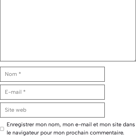
Nom
E-
mail
Site
web
Enregistrer mon nom, mon e-mail et mon site dans
le navigateur pour mon prochain commentaire.