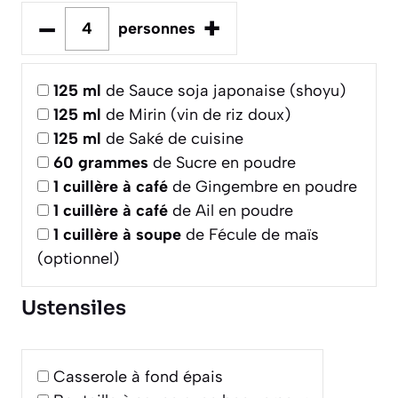
–
+
personnes
125
ml
de Sauce soja japonaise (shoyu)
125
ml
de Mirin (vin de riz doux)
125
ml
de Saké de cuisine
60
grammes
de Sucre en poudre
1
cuillère à café
de Gingembre en poudre
1
cuillère à café
de Ail en poudre
1
cuillère à soupe
de Fécule de maïs
(optionnel)
Ustensiles
Casserole à fond épais