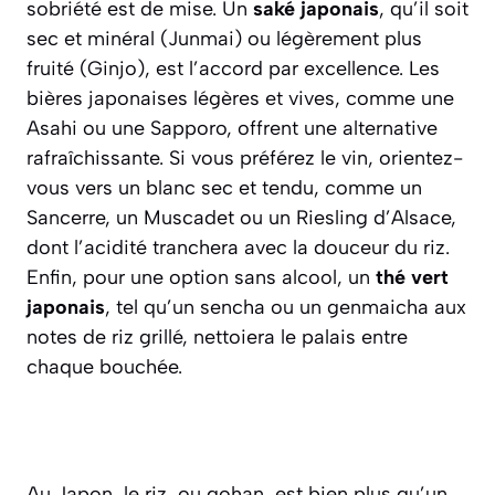
sobriété est de mise. Un
saké japonais
, qu’il soit
sec et minéral (
Junmai
) ou légèrement plus
fruité (
Ginjo
), est l’accord par excellence. Les
bières japonaises légères et vives, comme une
Asahi ou une Sapporo, offrent une alternative
rafraîchissante. Si vous préférez le vin, orientez-
vous vers un blanc sec et tendu, comme un
Sancerre, un Muscadet ou un Riesling d’Alsace,
dont l’acidité tranchera avec la douceur du riz.
Enfin, pour une option sans alcool, un
thé vert
japonais
, tel qu’un
sencha
ou un
genmaicha
aux
notes de riz grillé, nettoiera le palais entre
chaque bouchée.
Au Japon, le riz, ou
gohan
, est bien plus qu’un