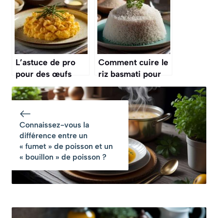
collant
parfaitement
détachés et jamais
pâteux
L’astuce de pro
Comment cuire le
pour des œufs
riz basmati pour
brouillés parfaits
qu’il ne colle pas ?
et crémeux, c’est
le secret d’un bon
petit-déjeuner
Connaissez-vous la
différence entre un
« fumet » de poisson et un
« bouillon » de poisson ?