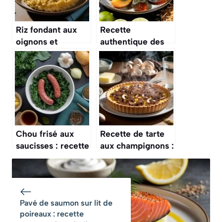
Riz fondant aux
Recette
oignons et
authentique des
champignons :
œufs de cent ans
comment le
chinois
préparer à la
perfection ?
Chou frisé aux
Recette de tarte
saucisses : recette
aux champignons :
savoureuse et
simple et
facile
savoureuse
Pavé de saumon sur lit de
poireaux : recette