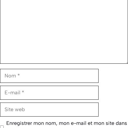
Nom
E-
mail
Site
web
Enregistrer mon nom, mon e-mail et mon site dans