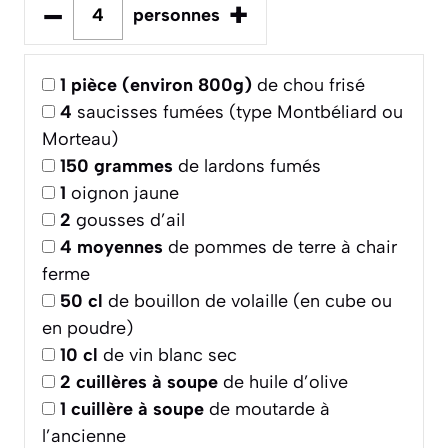
–
+
personnes
1
pièce (environ 800g)
de chou frisé
4
saucisses fumées (type Montbéliard ou
Morteau)
150
grammes
de lardons fumés
1
oignon jaune
2
gousses d’ail
4
moyennes
de pommes de terre à chair
ferme
50
cl
de bouillon de volaille (en cube ou
en poudre)
10
cl
de vin blanc sec
2
cuillères à soupe
de huile d’olive
1
cuillère à soupe
de moutarde à
l’ancienne