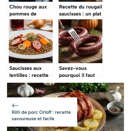
Chou rouge aux
Recette du rougail
pommes de
saucisses : un plat
grand-mère :
créole
recette familiale
authentique
intemporelle
Saucisses aux
Savez-vous
lentilles : recette
pourquoi il faut
traditionnelle
toujours piquer les
facile et
saucisses avant de
savoureuse
les cuire ? La
raison est simple
et logique
Rôti de porc Orloff : recette
savoureuse et facile