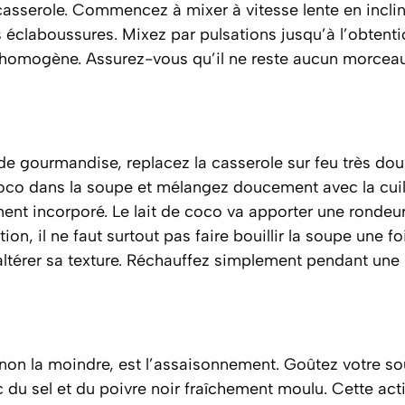
casserole. Commencez à mixer à vitesse lente en incli
s éclaboussures. Mixez par pulsations jusqu’à l’obtenti
t homogène. Assurez-vous qu’il ne reste aucun morceau
 de gourmandise, replacez la casserole sur feu très dou
e coco dans la soupe et mélangez doucement avec la cuil
ement incorporé. Le lait de coco va apporter une rondeu
on, il ne faut surtout pas faire bouillir la soupe une fo
 altérer sa texture. Réchauffez simplement pendant une
 non la moindre, est l’assaisonnement. Goûtez votre so
 du sel et du poivre noir fraîchement moulu. Cette actio