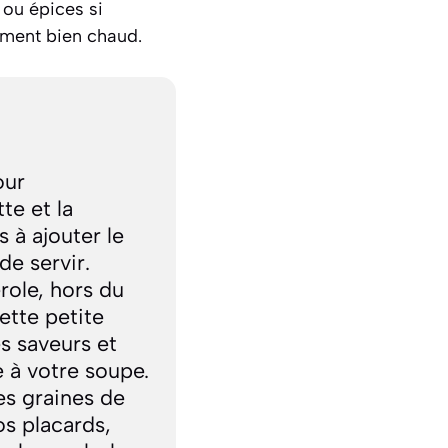
e ou épices si
ement bien chaud.
our
te et la
s à ajouter le
de servir.
role, hors du
ette petite
es saveurs et
 à votre soupe.
es graines de
s placards,