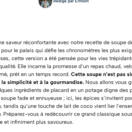
Rédigé par
Ermont
e saveur réconfortante avec notre recette de soupe de
 pour le palais qui défie les chronomètres les plus exi
ses, cette version a été pensée pour les vies trépidan
a qualité. Elle incarne la promesse d’un repas chaud, vel
mé, prêt en un temps record.
Cette soupe n’est pas s
à la simplicité et à la gourmandise.
Nous allons vous gu
lques ingrédients de placard en un potage digne des p
soupe fade et ennuyeuse ; ici, les épices s’invitent pou
te, tandis qu’une touche de lait de coco vient lier l’en
e.
Préparez-vous à redécouvrir ce grand classique sous
le et infiniment plus savoureux.