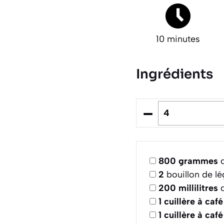
10 minutes
Ingrédients
–
800
grammes
d
2
bouillon de l
200
millilitres
d
1
cuillère à café
1
cuillère à café