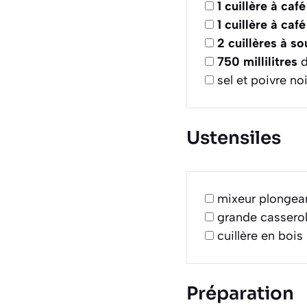
1
cuillère à café
1
cuillère à café
2
cuillères à s
750
millilitres
d
sel et poivre no
Ustensiles
mixeur plongea
grande cassero
cuillère en bois
Préparation