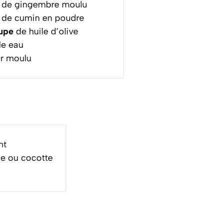
de gingembre moulu
de cumin en poudre
oupe
de huile d’olive
e eau
ir moulu
nt
le ou cocotte