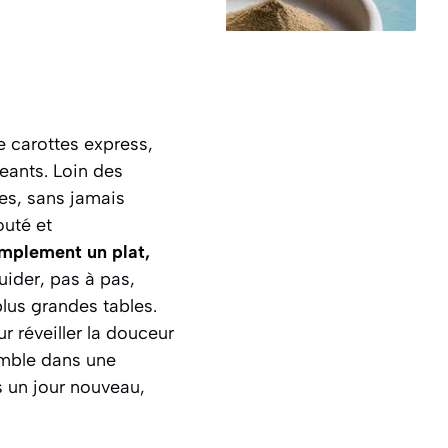
 carottes express,
geants. Loin des
tes, sans jamais
outé et
implement un plat,
ider, pas à pas,
lus grandes tables.
r réveiller la douceur
semble dans une
 un jour nouveau,