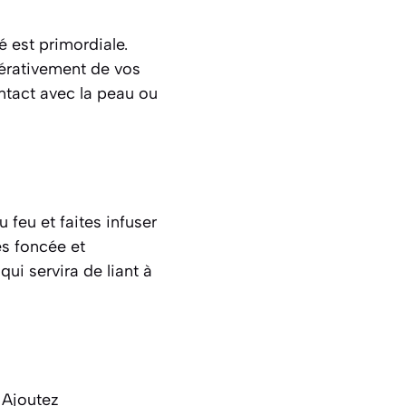
é est primordiale.
pérativement de vos
ntact avec la peau ou
 feu et faites infuser
ès foncée et
ui servira de liant à
. Ajoutez