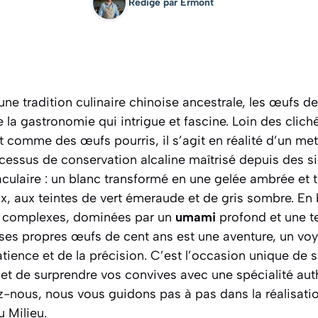
Rédigé par
Ermont
e tradition culinaire chinoise ancestrale, les œufs d
la gastronomie qui intrigue et fascine. Loin des clich
t comme des œufs pourris, il s’agit en réalité d’un me
rocessus de conservation alcaline maîtrisé depuis des si
ulaire : un blanc transformé en une gelée ambrée et t
, aux teintes de vert émeraude et de gris sombre. En 
s complexes, dominées par un
umami
profond et une t
r ses propres œufs de cent ans est une aventure, un v
ience et de la précision. C’est l’occasion unique de 
et de surprendre vos convives avec une spécialité auth
z-nous, nous vous guidons pas à pas dans la réalisatio
u Milieu.