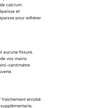
 de calcium.
épaisse et
épaisse pour adhérer
t aucune fissure.
e de vos mains
emi-centimètre
uverte.
uf fraîchement enrobé
 supplémentaire,