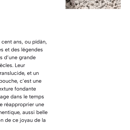
e cent ans, ou
pídàn
,
és et des légendes
ts d’une grande
ècles. Leur
ranslucide, et un
bouche, c’est une
exture fondante
oyage dans le temps
se réapproprier une
entique, aussi belle
n de ce joyau de la