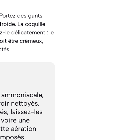
 Portez des gants
roide. La coquille
z-le délicatement : le
doit être crémeux,
stés.
s ammoniacale,
voir nettoyés.
és, laissez-les
 voire une
tte aération
composés