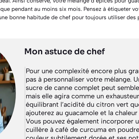
 idéal. Ainsi conservé, votre mélange d’épices pour gu
que pendant au moins six mois. Pensez à étiqueter vot
 une bonne habitude de chef pour toujours utiliser de
Mon astuce de chef
Pour une complexité encore plus gra
pas à personnaliser votre mélange. 
sucre de canne complet peut semble
mais elle agira comme un exhausteur
équilibrant l’acidité du citron vert q
ajouterez au guacamole et la chaleur
Vous pouvez également incorporer 
cuillère à café de curcuma en poudr
couleur subtilement dorée et ses not