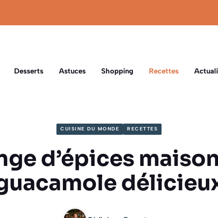
Desserts
Astuces
Shopping
Recettes
Actuali
CUISINE DU MONDE
RECETTES
nge d’épices maison
guacamole délicieu