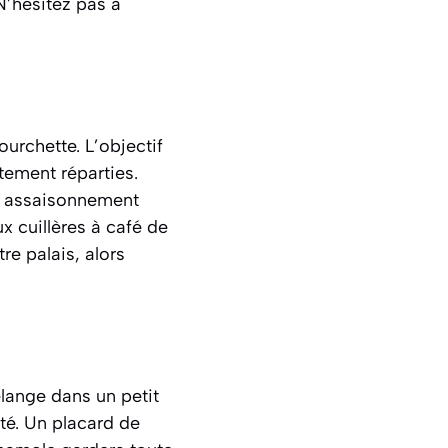
 N’hésitez pas à
urchette. L’objectif
tement réparties.
re assaisonnement
ux cuillères à café de
re palais, alors
élange dans un petit
ité. Un placard de