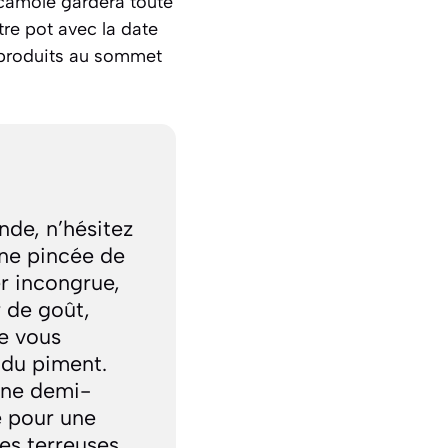
acamole gardera toute
re pot avec la date
s produits au sommet
nde, n’hésitez
Une pincée de
r incongrue,
 de goût,
ue vous
 du piment.
une demi-
e pour une
es terreuses.