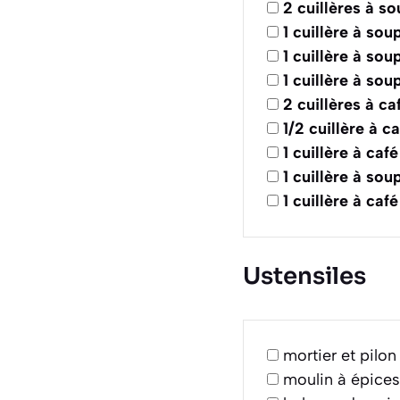
2
cuillères à s
1
cuillère à sou
1
cuillère à sou
1
cuillère à sou
2
cuillères à ca
1/2
cuillère à c
1
cuillère à café
1
cuillère à sou
1
cuillère à café
Ustensiles
mortier et pilon
moulin à épices