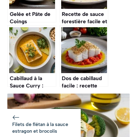
Gelée et Pâte de
Recette de sauce
Coings
forestière facile et
Traditionnelles
savoureuse
sans Extracteur de
Vapeur
Cabillaud à la
Dos de cabillaud
Sauce Curry :
facile : recette
recette Facile et
simple et rapide
Savoureuse
Filets de flétan à la sauce
estragon et brocolis