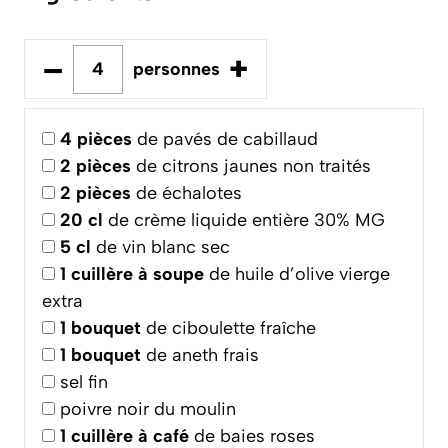
–
+
personnes
4
pièces
de pavés de cabillaud
2
pièces
de citrons jaunes non traités
2
pièces
de échalotes
20
cl
de crème liquide entière 30% MG
5
cl
de vin blanc sec
1
cuillère à soupe
de huile d’olive vierge
extra
1
bouquet
de ciboulette fraîche
1
bouquet
de aneth frais
sel fin
poivre noir du moulin
1
cuillère à café
de baies roses