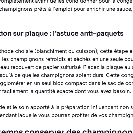
 complètement avant de les conditionner pour la congé
 champignons prêts à l’emploi pour enrichir une sauce
ion sur plaque : l’astuce anti-paquets
éthode choisie (blanchiment ou cuisson), cette étape e
les champignons refroidis et séchés en une seule co
eau recouvert de papier sulfurisé. Placez la plaque a
usqu’à ce que les champignons soient durs. Cette congé
gglomérer en un seul bloc compact dans le sac de co
r facilement la quantité exacte dont vous avez besoin.
e et le soin apporté à la préparation influencent non s
pendant laquelle vous pourrez profiter de vos champig
temps conserver des champignons