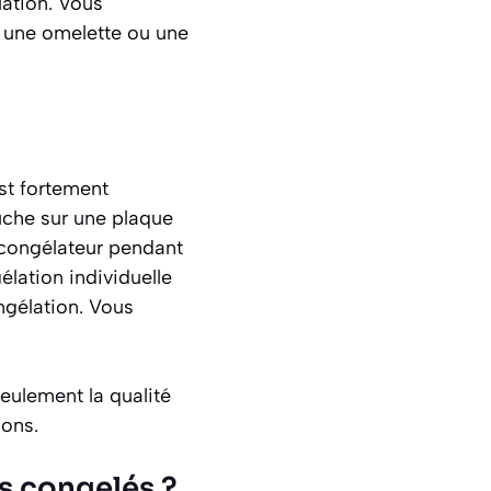
lation. Vous
, une omelette ou une
st fortement
uche sur une plaque
u congélateur pendant
lation individuelle
ngélation. Vous
eulement la qualité
nons.
 congelés ?