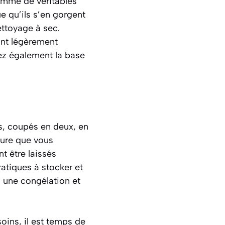
omme de véritables
ue qu’ils s’en gorgent
ttoyage à sec.
ant légèrement
pez également la base
s, coupés en deux, en
ture que vous
 être laissés
atiques à stocker et
a une congélation et
ins, il est temps de