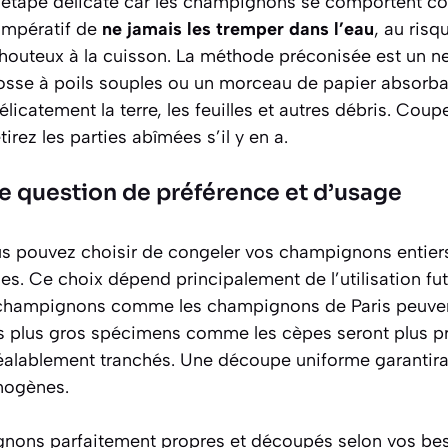
 étape délicate car les champignons se comportent c
 impératif de
ne jamais les tremper dans l’eau
, au risq
houteux à la cuisson. La méthode préconisée est un ne
brosse à poils souples ou un morceau de papier absorb
élicatement la terre, les feuilles et autres débris. Cou
tirez les parties abîmées s’il y en a.
e question de préférence et d’usage
us pouvez choisir de congeler vos champignons entier
les. Ce choix dépend principalement de l’utilisation fu
 champignons comme les champignons de Paris peuvent
les plus gros spécimens comme les cèpes seront plus pr
 préalablement tranchés. Une découpe uniforme garantir
mogènes.
nons parfaitement propres et découpés selon vos beso