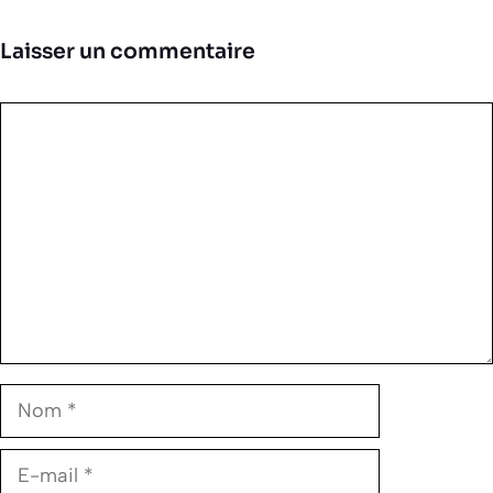
Laisser un commentaire
Commentaire
Nom
E-
mail