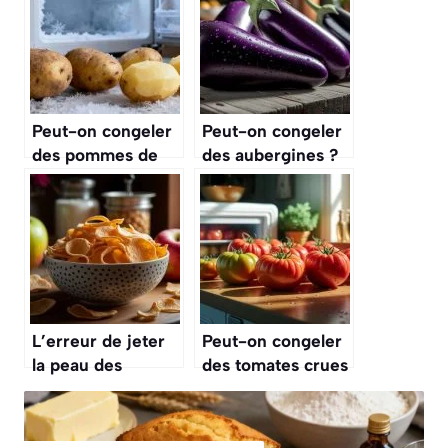
Peut-on congeler
Peut-on congeler
des pommes de
des aubergines ?
terre ?
L’erreur de jeter
Peut-on congeler
la peau des
des tomates crues
pommes, alors
? Astuce anti-
qu’on peut en
gaspi à connaître
faire des chips