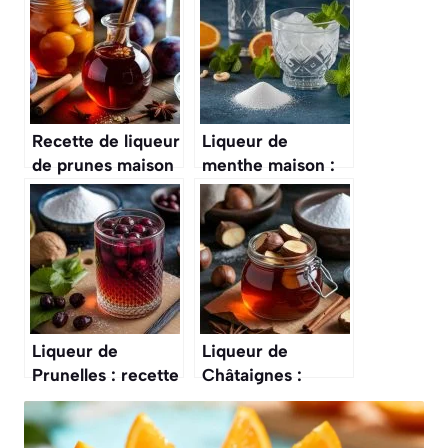
Recette de liqueur
Liqueur de
de prunes maison
menthe maison :
: astuces et
recette facile et
conseils
rapide
Liqueur de
Liqueur de
Prunelles : recette
Châtaignes :
Maison Facile
recette Maison
Facile