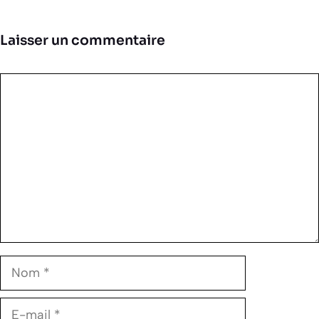
Laisser un commentaire
Commentaire
Nom
E-