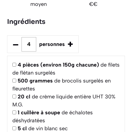
moyen
€€
Ingrédients
–
+
personnes
4
pièces (environ 150g chacune)
de filets
de flétan surgelés
500
grammes
de brocolis surgelés en
fleurettes
20
cl
de crème liquide entière UHT 30%
M.G.
1
cuillère à soupe
de échalotes
déshydratées
5
cl
de vin blanc sec