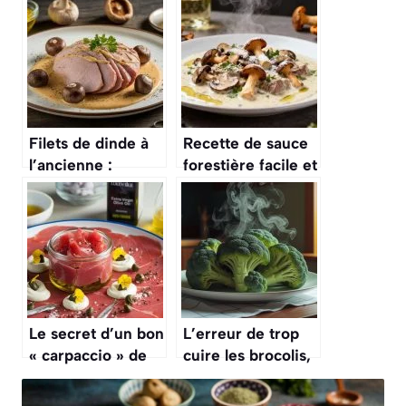
Filets de dinde à
Recette de sauce
l’ancienne :
forestière facile et
recette
savoureuse
savoureuse et
facile
Le secret d’un bon
L’erreur de trop
« carpaccio » de
cuire les brocolis,
veau, c’est une
ce qui leur fait
sauce « tonnato »
perdre toutes