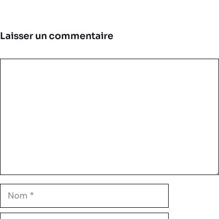
Laisser un commentaire
Commentaire
Nom
E-