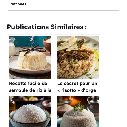
raffinées.
Publications Similaires :
Recette facile de
Le secret pour un
semoule de riz à la
« risotto » d’orge
vanille maison
perlé, une
alternative saine
et originale au riz
classique