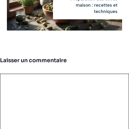
maison : recettes et
techniques
Laisser un commentaire
Commentaire