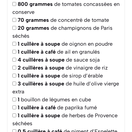
800
grammes
de tomates concassées en
conserve
70
grammes
de concentré de tomate
20
grammes
de champignons de Paris
séchés
1
cuillère à soupe
de oignon en poudre
1
cuillère à café
de ail en granulés
4
cuillères à soupe
de sauce soja
2
cuillères à soupe
de vinaigre de riz
1
cuillère à soupe
de sirop d’érable
3
cuillères à soupe
de huile d’olive vierge
extra
1
bouillon de légumes en cube
1
cuillère à café
de paprika fumé
1
cuillère à soupe
de herbes de Provence
séchées
0.5
cuillère à café
de piment d’Espelette