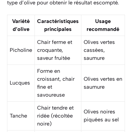
type d’olive pour obtenir le résultat escompté.
Variété
Caractéristiques
Usage
d’olive
principales
recommandé
Chair ferme et
Olives vertes
Picholine
croquante,
cassées,
saveur fruitée
saumure
Forme en
croissant, chair
Olives vertes en
Lucques
fine et
saumure
savoureuse
Chair tendre et
Olives noires
Tanche
ridée (récoltée
piquées au sel
noire)