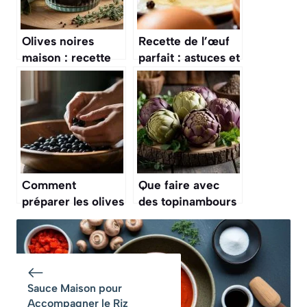
Olives noires
Recette de l’œuf
maison : recette
parfait : astuces et
en saumure facile
techniques
Comment
Que faire avec
préparer les olives
des topinambours
après la cueillette
pour changer des
à la maison ?
recettes
classiques ?
Sauce Maison pour
Accompagner le Riz