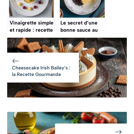
Vinaigrette simple
Le secret d’une
et rapide : recette
bonne sauce au
facile
poivre, c’est de
bien écraser les
grains pour libérer
tous les arômes
Cheesecake Irish Bailey’s :
la Recette Gourmande