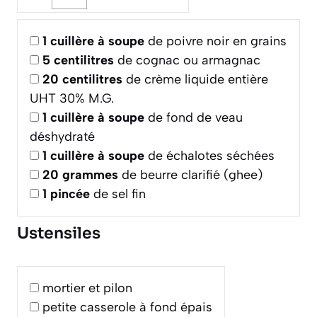
1
cuillère à soupe
de poivre noir en grains
5
centilitres
de cognac ou armagnac
20
centilitres
de crème liquide entière
UHT 30% M.G.
1
cuillère à soupe
de fond de veau
déshydraté
1
cuillère à soupe
de échalotes séchées
20
grammes
de beurre clarifié (ghee)
1
pincée
de sel fin
Ustensiles
mortier et pilon
petite casserole à fond épais