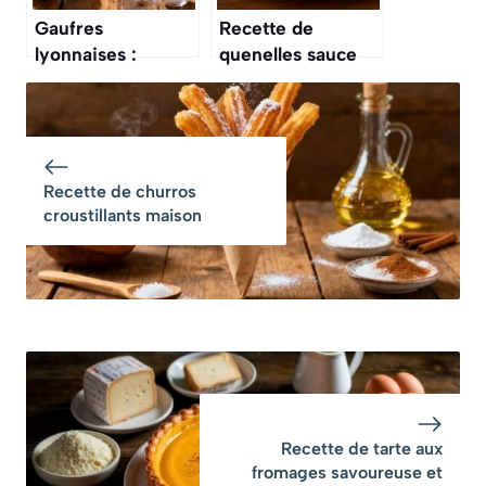
Gaufres
Recette de
lyonnaises :
quenelles sauce
recette
Nantua : un
authentique et
classique à
facile
découvrir
Recette de churros
croustillants maison
Recette de tarte aux
fromages savoureuse et