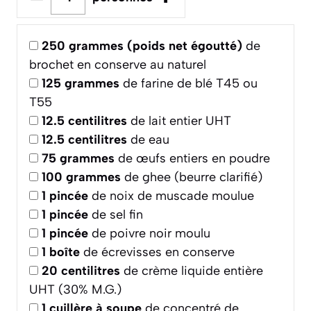
250
grammes (poids net égoutté)
de
brochet en conserve au naturel
125
grammes
de farine de blé T45 ou
T55
12.5
centilitres
de lait entier UHT
12.5
centilitres
de eau
75
grammes
de œufs entiers en poudre
100
grammes
de ghee (beurre clarifié)
1
pincée
de noix de muscade moulue
1
pincée
de sel fin
1
pincée
de poivre noir moulu
1
boîte
de écrevisses en conserve
20
centilitres
de crème liquide entière
UHT (30% M.G.)
1
cuillère à soupe
de concentré de