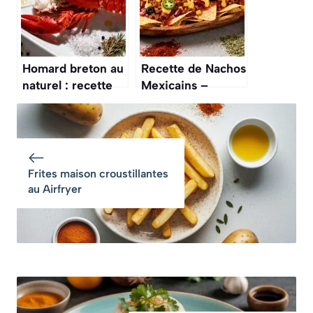
Homard breton au
Recette de Nachos
naturel : recette
Mexicains –
simple et
Saveurs
savoureuse
Authentiques du
Mexique
Frites maison croustillantes
au Airfryer