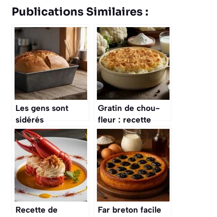
Publications Similaires :
Les gens sont
Gratin de chou-
sidérés
fleur : recette
d’apprendre que
simple et
le célèbre
savoureuse
« quatre-quarts »
breton ne contient
pas du tout de
levure
Recette de
Far breton facile