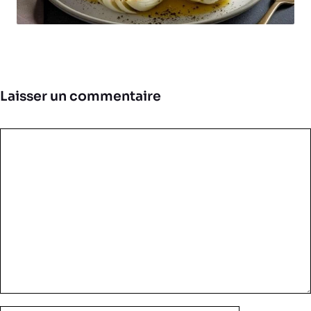
Laisser un commentaire
Commentaire