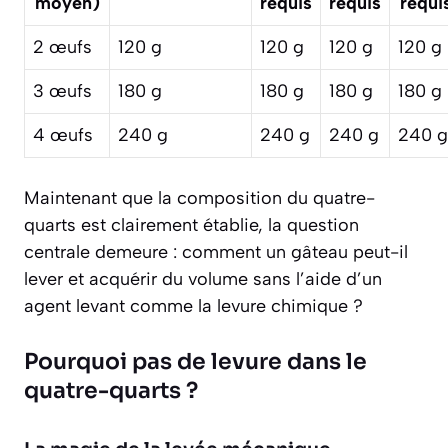
moyen)
requis
requis
requi
2 œufs
120 g
120 g
120 g
120 g
3 œufs
180 g
180 g
180 g
180 g
4 œufs
240 g
240 g
240 g
240 g
Maintenant que la composition du quatre-
quarts est clairement établie, la question
centrale demeure : comment un gâteau peut-il
lever et acquérir du volume sans l’aide d’un
agent levant comme la levure chimique ?
Pourquoi pas de levure dans le
quatre-quarts ?