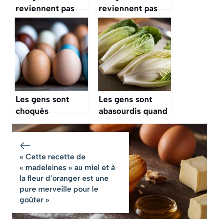
reviennent pas
reviennent pas
quand ils
quand ils
apprennent que la
apprennent que le
noix n’est pas ce
« lait de poule »
qu’ils croient, la
ne contient pas de
vérité est
lait de poule
surprenante
Les gens sont
Les gens sont
choqués
abasourdis quand
d’apprendre que
ils apprennent que
la couleur de la
les endives que
coquille d’un œuf
nous mangeons
« Cette recette de
ne révèle
poussent une
« madeleines » au miel et à
absolument rien
deuxième fois et
la fleur d’oranger est une
sur sa qualité
dans le noir
pure merveille pour le
complet
goûter »