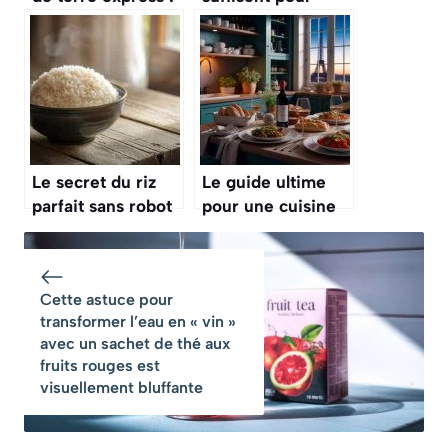
voici la recette
préparer cette
familiale
poêlée de
crémeuse et
pommes de terre,
fondante qui plaît
champignons et
à tout le monde
persillade
Le secret du riz
Le guide ultime
parfait sans robot
pour une cuisine
de cuisson, selon
française en 10
les experts en
minutes qui
gastronomie
surprendra vos
Cette astuce pour
invités
transformer l’eau en « vin »
avec un sachet de thé aux
fruits rouges est
visuellement bluffante