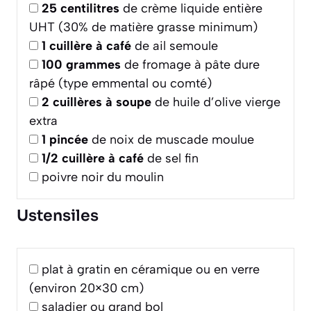
25
centilitres
de crème liquide entière
UHT (30% de matière grasse minimum)
1
cuillère à café
de ail semoule
100
grammes
de fromage à pâte dure
râpé (type emmental ou comté)
2
cuillères à soupe
de huile d’olive vierge
extra
1
pincée
de noix de muscade moulue
1/2
cuillère à café
de sel fin
poivre noir du moulin
Ustensiles
plat à gratin en céramique ou en verre
(environ 20×30 cm)
saladier ou grand bol