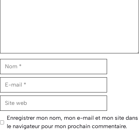
Nom
E-
mail
Site
web
Enregistrer mon nom, mon e-mail et mon site dans
le navigateur pour mon prochain commentaire.