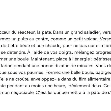
r du réacteur, la pâte. Dans un grand saladier, versez
ormez un puits au centre, comme un petit volcan. Versez
au doit être tiède et non chaude, pour ne pas cuire la f
à se détendre. À l’aide de vos doigts, mélangez progre
rmer une boule. Maintenant, place à l’énergie : pétrisse
 fariné pendant une bonne dizaine de minutes. Vous de
stique sous vos paumes. Formez une belle boule, badig
u’elle ne croûte, enveloppez-la dans du film alimentaire
te pendant au moins une heure, idéalement deux. Ce
st non négociable. C’est lui qui permettra à la pâte de s