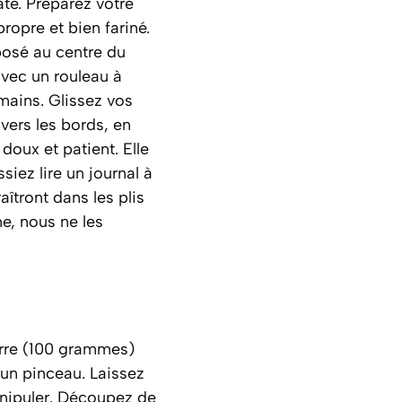
âte. Préparez votre
ropre et bien fariné.
eposé au centre du
vec un rouleau à
 mains. Glissez vos
vers les bords, en
doux et patient. Elle
iez lire un journal à
aîtront dans les plis
e, nous ne les
eurre (100 grammes)
’un pinceau. Laissez
manipuler. Découpez de