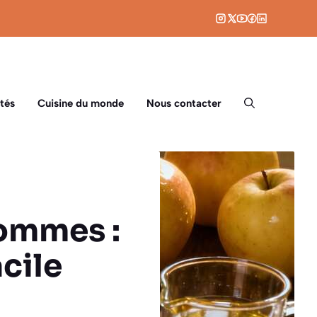
tés
Cuisine du monde
Nous contacter
ommes :
acile