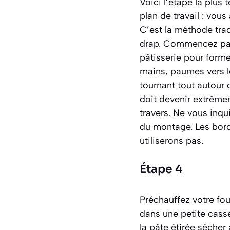
Voici l’étape la plus 
plan de travail : vou
C’est la méthode trad
drap. Commencez par 
pâtisserie pour former
mains, paumes vers le
tournant tout autour d
doit devenir extrêmem
travers. Ne vous inqui
du montage. Les bord
utiliserons pas.
Étape 4
Préchauffez votre fou
dans une petite casse
la pâte étirée sécher 