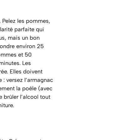
. Pelez les pommes,
larité parfaite qui
lus, mais un bon
 fondre environ 25
pommes et 50
minutes. Les
e. Elles doivent
e : versez l’armagnac
rement la poêle (avec
 brûler l’alcool tout
iture.