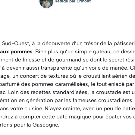
Rédigé par
Ermont
ud-Ouest, à la découverte d’un trésor de la pâtisseri
e aux pommes
. Bien plus qu’un simple gâteau, ce desse
ment de finesse et de gourmandise dont le secret rési
u’à devenir aussi transparente qu’un
voile de mariée
. 
e, un concert de textures où le croustillant aérien de
 parfumé des pommes caramélisées, le tout enlacé par
. Loin des recettes standardisées, la croustade est u
nération en génération par les fameuses
croustadières
.
 dans votre cuisine. N’ayez crainte, avec un peu de pat
ndrez à dompter cette pâte magique pour épater vos c
artons pour la Gascogne.