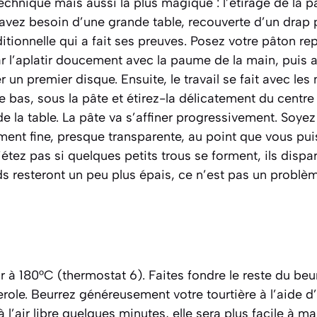
technique mais aussi la plus magique : l’étirage de la p
s avez besoin d’une grande table, recouverte d’un drap p
itionnelle qui a fait ses preuves. Posez votre pâton r
l’aplatir doucement avec la paume de la main, puis a
 un premier disque. Ensuite, le travail se fait avec les
 bas, sous la pâte et étirez-la délicatement du centre 
e la table. La pâte va s’affiner progressivement. Soyez 
ent fine, presque transparente, au point que vous puiss
étez pas si quelques petits trous se forment, ils dispar
s resteront un peu plus épais, ce n’est pas un problèm
r à 180°C (thermostat 6). Faites fondre le reste du b
role. Beurrez généreusement votre tourtière à l’aide d
à l’air libre quelques minutes, elle sera plus facile à 