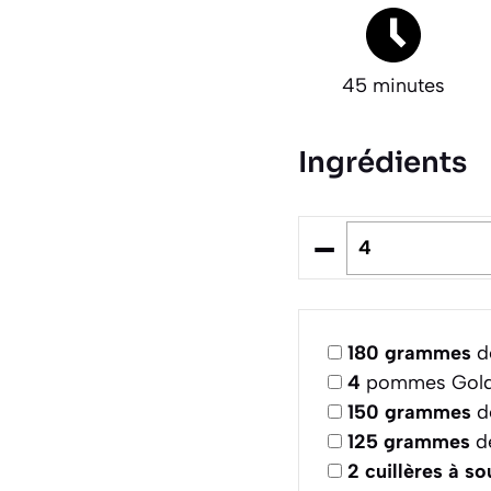
45 minutes
Ingrédients
–
180
grammes
de
4
pommes Golde
150
grammes
d
125
grammes
de
2
cuillères à s