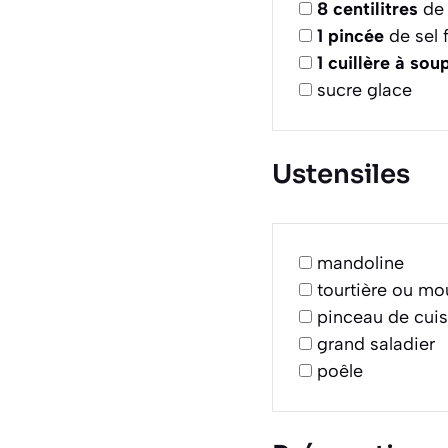
8
centilitres
de 
1
pincée
de sel f
1
cuillère à sou
sucre glace
Ustensiles
mandoline
tourtière ou m
pinceau de cuis
grand saladier
poêle