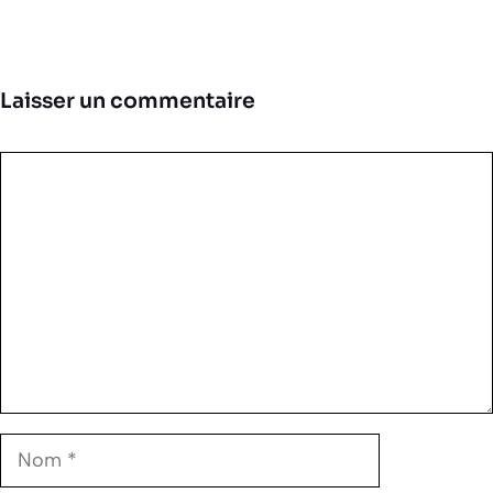
Laisser un commentaire
Commentaire
Nom