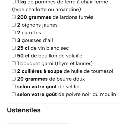
1
kg
de pommes de terre à chair ferme
(type charlotte ou amandine)
200
grammes
de lardons fumés
2
oignons jaunes
2
carottes
3
gousses d’ail
25
cl
de vin blanc sec
50
cl
de bouillon de volaille
1
bouquet garni (thym et laurier)
2
cuillères à soupe
de huile de tournesol
20
grammes
de beurre doux
selon votre goût
de sel fin
selon votre goût
de poivre noir du moulin
Ustensiles