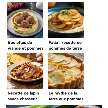
Boulettes de
Patia : recette de
viande et pommes
pommes de terre
de terre façon
à la crème
maman : recette
savoureuse
Recette de lapin
Le mythe de la
sauce chasseur
tarte aux pommes
délicieux et facile
de terre : le vrai