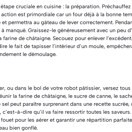
ape cruciale en cuisine : la préparation. Préchauffez 
 action est primordiale car un four déjà à la bonne te
 et permettra au gâteau de lever correctement. Pendant
 à manqué. Graissez-le généreusement avec un peu d’h
a farine de châtaigne. Secouez pour enlever l’excédent
ire le fait de tapisser l’intérieur d’un moule
, empêcher
grandement le démoulage.
r, ou dans le bol de votre robot pâtissier, versez tous 
unir la farine de châtaigne, le sucre de canne, le sac
e sel peut paraître surprenant dans une recette sucrée, m
 c’est-à-dire qu’il va faire ressortir toutes les saveur
fouet pour les aérer et garantir une répartition parfaite
eau bien gonflé.