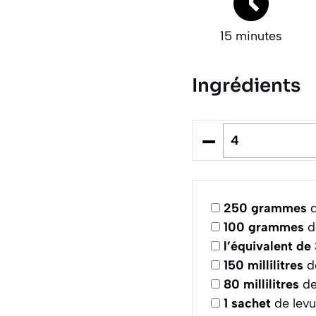
15 minutes
Ingrédients
–
250
grammes
d
100
grammes
d
l’équivalent de
150
millilitres
d
80
millilitres
de
1
sachet
de levu