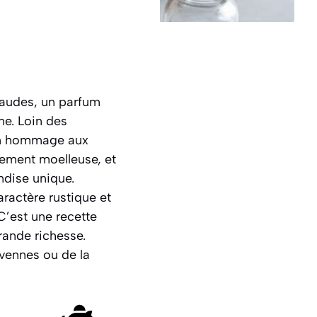
haudes, un parfum
ne. Loin des
 un hommage aux
blement moelleuse, et
ndise unique.
aractère rustique et
C’est une recette
rande richesse.
évennes ou de la