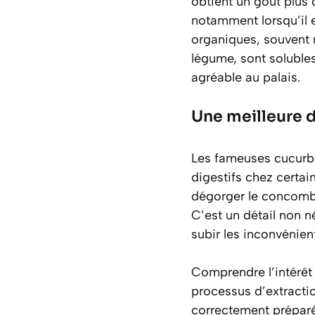
obtient un goût
plus 
notamment lorsqu’il e
organiques, souvent 
légume, sont solubles
agréable au palais.
Une meilleure d
Les fameuses cucurbi
digestifs chez certa
dégorger le concombr
C’est un détail non n
subir les inconvénien
Comprendre l’intérêt 
processus d’extractio
correctement préparé