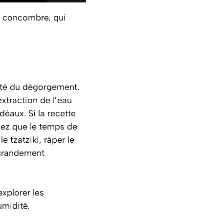
du concombre, qui
ité du dégorgement.
extraction de l’eau
éaux. Si la recette
hez que le temps de
 tzatziki, râper le
 grandement
explorer les
umidité.