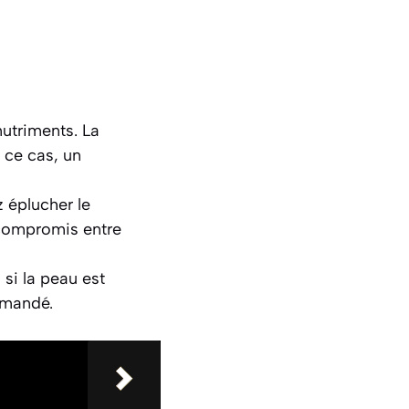
utriments. La
 ce cas, un
z éplucher le
 compromis entre
si la peau est
mmandé.