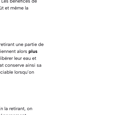
. Les bénéfices de
oût et même la
etirant une partie de
iennent alors
plus
libérer leur eau et
at conserve ainsi sa
éciable lorsqu’on
 la retirant, on