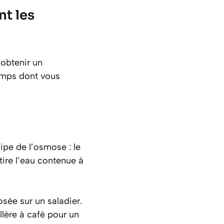
nt les
’obtenir un
emps dont vous
cipe de l’osmose : le
tire l’eau contenue à
ée sur un saladier.
lère à café pour un