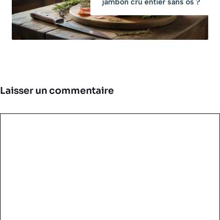
jambon cru entier sans os ?
Laisser un commentaire
Commentaire