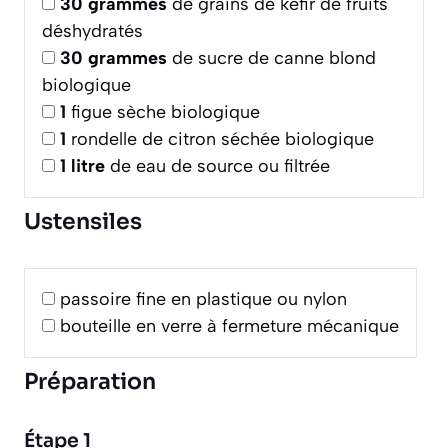
30
grammes
de grains de kéfir de fruits
déshydratés
30
grammes
de sucre de canne blond
biologique
1
figue sèche biologique
1
rondelle de citron séchée biologique
1
litre
de eau de source ou filtrée
Ustensiles
passoire fine en plastique ou nylon
bouteille en verre à fermeture mécanique
Préparation
Étape 1