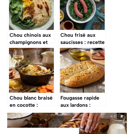
Chou chinois aux
Chou frisé aux
champignons et
saucisses : recette
riz : recette
savoureuse et
savoureuse
facile
Chou blanc braisé
Fougasse rapide
en cocotte :
aux lardons :
recette
recette simple et
savoureuse et
savoureuse
facile