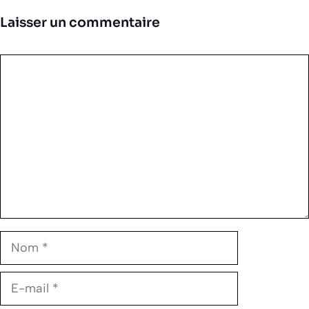
Laisser un commentaire
Commentaire
Nom
E-
mail