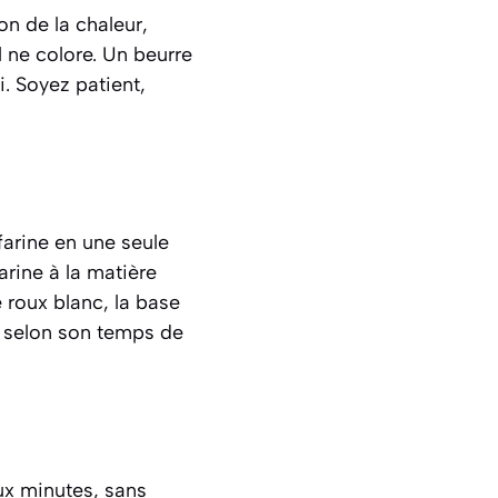
on de la chaleur,
il ne colore. Un beurre
i. Soyez patient,
farine en une seule
arine à la matière
e
roux blanc
,
la base
e selon son temps de
ux minutes, sans