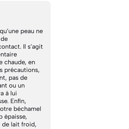
 qu’une peau ne
 de
contact
.
Il s’agit
ntaire
ce chaude, en
s précautions,
nt, pas de
ant ou un
a à lui
se. Enfin,
 votre béchamel
p épaisse,
e lait froid,