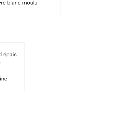
re blanc moulu
d épais
e
ine