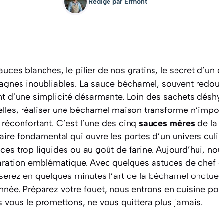
Rédigé par
Ermont
 sauces blanches, le pilier de nos gratins, le secret d’
sagnes inoubliables. La sauce béchamel, souvent redout
nt d’une simplicité désarmante. Loin des sachets désh
elles, réaliser une béchamel maison transforme n’impor
n réconfortant. C’est l’une des cinq
sauces mères
de la
aire fondamental qui ouvre les portes d’un univers culin
ces trop liquides ou au goût de farine. Aujourd’hui, no
aration emblématique. Avec quelques astuces de chef
riserez en quelques minutes l’art de la béchamel onctueu
née. Préparez votre fouet, nous entrons en cuisine pou
 vous le promettons, ne vous quittera plus jamais.