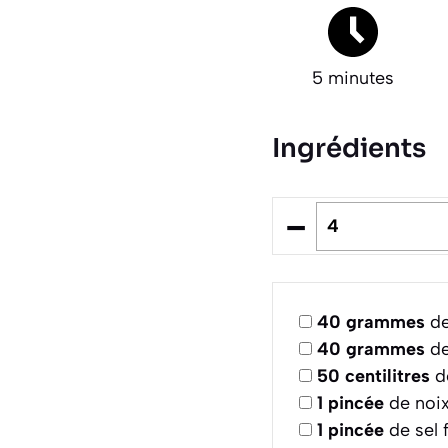
5 minutes
Ingrédients
–
40
grammes
de
40
grammes
de
50
centilitres
de
1
pincée
de noi
1
pincée
de sel f