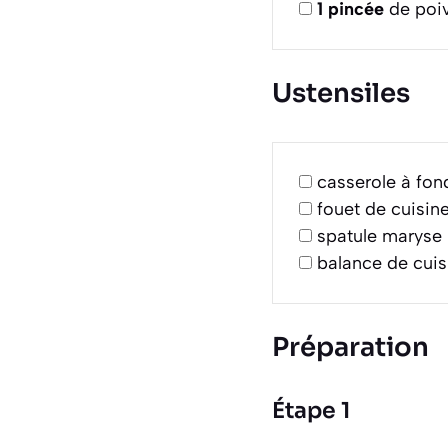
1
pincée
de poiv
Ustensiles
casserole à fon
fouet de cuisin
spatule maryse
balance de cuis
Préparation
Étape 1