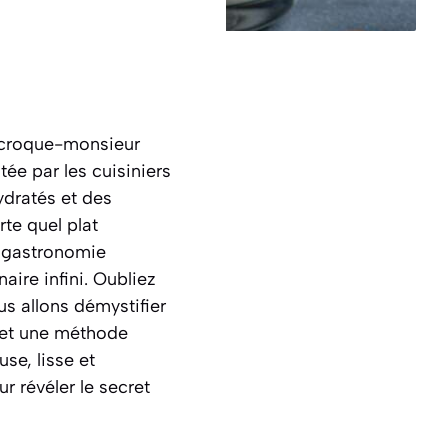
un croque-monsieur
ée par les cuisiniers
ydratés et des
te quel plat
 gastronomie
aire infini. Oubliez
us allons démystifier
 et une méthode
se, lisse et
r révéler le secret