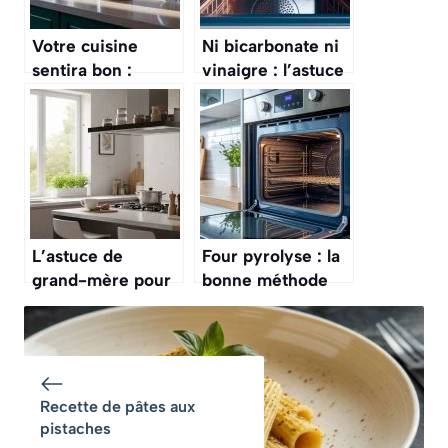
Votre cuisine
Ni bicarbonate ni
sentira bon :
vinaigre : l’astuce
l’astuce pour
infaillible pour
chasser les
nettoyer votre
mauvaises odeurs
four comme neuf
de la poubelle
sans effort
sans effort
L’astuce de
Four pyrolyse : la
grand-mère pour
bonne méthode
chasser toutes les
pour le nettoyer
mouches et
sans effort
guêpes de votre
cuisine sans effort
Recette de pâtes aux
pistaches