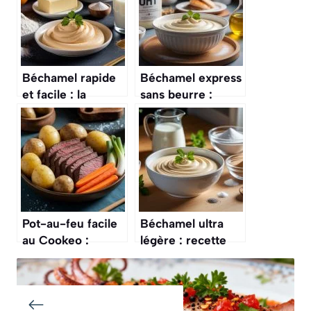
Béchamel rapide
Béchamel express
et facile : la
sans beurre :
recette
recette facile et
incontournable
rapide
Pot-au-feu facile
Béchamel ultra
au Cookeo :
légère : recette
recette rapide et
facile et rapide
savoureuse