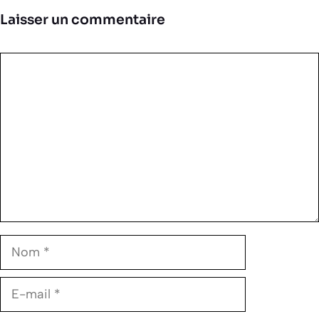
Laisser un commentaire
Commentaire
Nom
E-
mail