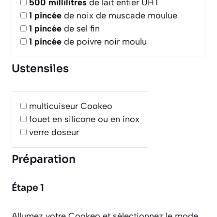
500
millilitres
de lait entier UHT
1
pincée
de noix de muscade moulue
1
pincée
de sel fin
1
pincée
de poivre noir moulu
Ustensiles
multicuiseur Cookeo
fouet en silicone ou en inox
verre doseur
Préparation
Étape 1
Allumez votre Cookeo et sélectionnez le mode