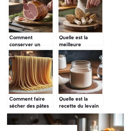
Comment
Quelle est la
conserver un
meilleure
jambon cru entier
méthode pour
sans os ?
nettoyer des
morilles fraîches ?
Comment faire
Quelle est la
sécher des pâtes
recette du levain
fraîches maison
maison sans farine
sans machine ?
de seigle ?