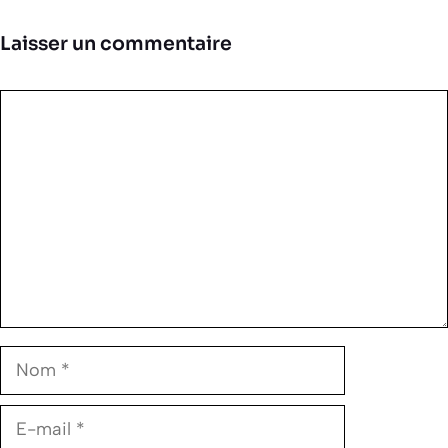
Laisser un commentaire
Commentaire
Nom
E-
mail