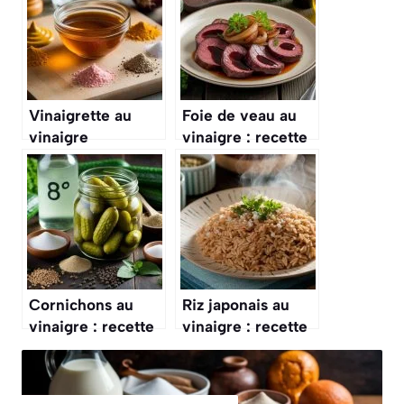
Vinaigrette au
Foie de veau au
vinaigre
vinaigre : recette
balsamique : la
facile et
recette facile et
savoureuse
savoureuse
Cornichons au
Riz japonais au
vinaigre : recette
vinaigre : recette
maison facile et
authentique et
rapide
facile