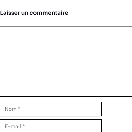
Laisser un commentaire
Commentaire
Nom
E-
mail