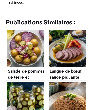
raffinées.
Publications Similaires :
Salade de pommes
Langue de bœuf
de terre et
sauce piquante
cornichons :
aux cornichons :
recette facile et
recette
savoureuse
savoureuse