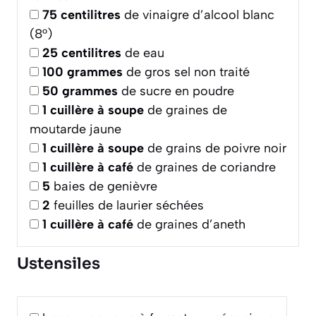
75
centilitres
de vinaigre d’alcool blanc
(8°)
25
centilitres
de eau
100
grammes
de gros sel non traité
50
grammes
de sucre en poudre
1
cuillère à soupe
de graines de
moutarde jaune
1
cuillère à soupe
de grains de poivre noir
1
cuillère à café
de graines de coriandre
5
baies de genièvre
2
feuilles de laurier séchées
1
cuillère à café
de graines d’aneth
Ustensiles