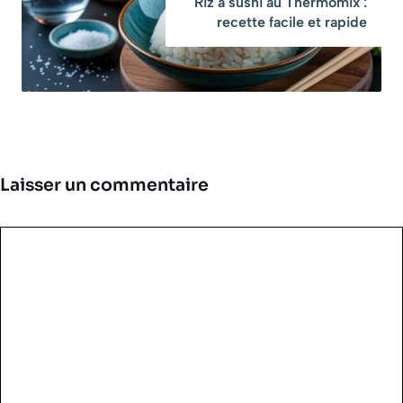
Riz à sushi au Thermomix :
recette facile et rapide
Laisser un commentaire
Commentaire