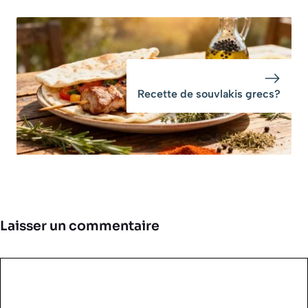
Recette de souvlakis grecs?
Laisser un commentaire
Commentaire