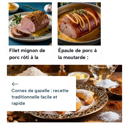
: recette
miel : recette
savoureuse
savoureuse
Filet mignon de
Épaule de porc à
porc rôti à la
la moutarde :
moutarde à
recette
l’ancienne : une
savoureuse et
recette
facile
savoureuse
Cornes de gazelle : recette
traditionnelle facile et
rapide