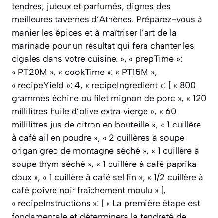
tendres, juteux et parfumés, dignes des
meilleures tavernes d’Athènes. Préparez-vous à
manier les épices et à maîtriser l’art de la
marinade pour un résultat qui fera chanter les
cigales dans votre cuisine. », « prepTime »:
« PT20M », « cookTime »: « PT15M »,
« recipeYield »: 4, « recipeIngredient »: [ « 800
grammes échine ou filet mignon de porc », « 120
millilitres huile d’olive extra vierge », « 60
millilitres jus de citron en bouteille », « 1 cuillère
à café ail en poudre », « 2 cuillères à soupe
origan grec de montagne séché », « 1 cuillère à
soupe thym séché », « 1 cuillère à café paprika
doux », « 1 cuillère à café sel fin », « 1/2 cuillère à
café poivre noir fraîchement moulu » ],
« recipeInstructions »: [ « La première étape est
fondamentale et déterminera la tendreté de