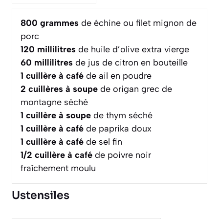
800
grammes
de échine ou filet mignon de
porc
120
millilitres
de huile d’olive extra vierge
60
millilitres
de jus de citron en bouteille
1
cuillère à café
de ail en poudre
2
cuillères à soupe
de origan grec de
montagne séché
1
cuillère à soupe
de thym séché
1
cuillère à café
de paprika doux
1
cuillère à café
de sel fin
1/2
cuillère à café
de poivre noir
fraîchement moulu
Ustensiles