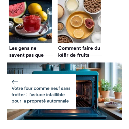
« frites » de
« frites » de
panais, de
céleri-rave au
carottes ou de
four est
betteraves au four
surprenante et
?
délicieuse
Les gens ne
Comment faire du
savent pas que
kéfir de fruits
l’on peut faire une
maison ?
délicieuse
confiture avec des
épluchures de
Votre four comme neuf sans
pastèque
frotter : l’astuce infaillible
pour la propreté automnale