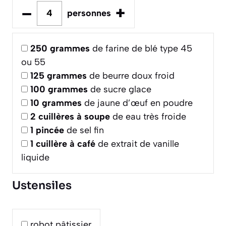
–
+
personnes
250
grammes
de farine de blé type 45
ou 55
125
grammes
de beurre doux froid
100
grammes
de sucre glace
10
grammes
de jaune d’œuf en poudre
2
cuillères à soupe
de eau très froide
1
pincée
de sel fin
1
cuillère à café
de extrait de vanille
liquide
Ustensiles
robot pâtissier