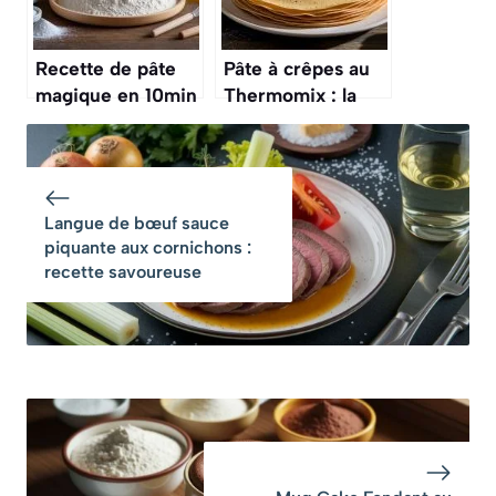
Recette de pâte
Pâte à crêpes au
magique en 10min
Thermomix : la
: pizza, pâté,
recette facile et
brioche
rapide
Langue de bœuf sauce
piquante aux cornichons :
recette savoureuse