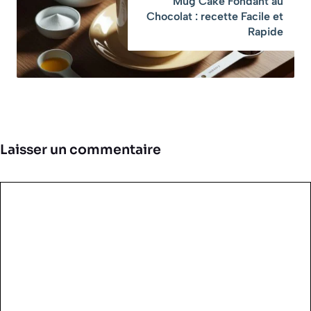
Mug Cake Fondant au
Chocolat : recette Facile et
Rapide
Laisser un commentaire
Commentaire