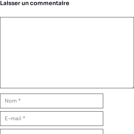
Laisser un commentaire
Commentaire
Nom
E-
mail
Site