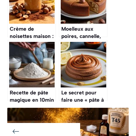
Crème de
Moelleux aux
noisettes maison :
poires, cannelle,
la recette
noisettes : ce
gourmande
gâteau d’automne
enveloppe vos
après‑midi de
douceur parfumée
Recette de pâte
Le secret pour
magique en 10min
faire une « pâte à
: pizza, pâté,
tartiner » salée
brioche
aux haricots
rouges, une
alternative