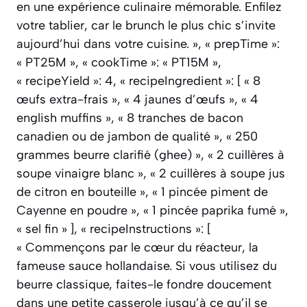
en une expérience culinaire mémorable. Enfilez
votre tablier, car le brunch le plus chic s’invite
aujourd’hui dans votre cuisine. », « prepTime »:
« PT25M », « cookTime »: « PT15M »,
« recipeYield »: 4, « recipeIngredient »: [ « 8
œufs extra-frais », « 4 jaunes d’œufs », « 4
english muffins », « 8 tranches de bacon
canadien ou de jambon de qualité », « 250
grammes beurre clarifié (ghee) », « 2 cuillères à
soupe vinaigre blanc », « 2 cuillères à soupe jus
de citron en bouteille », « 1 pincée piment de
Cayenne en poudre », « 1 pincée paprika fumé »,
« sel fin » ], « recipeInstructions »: [
« Commençons par le cœur du réacteur, la
fameuse sauce hollandaise. Si vous utilisez du
beurre classique, faites-le fondre doucement
dans une petite casserole jusqu’à ce qu’il se