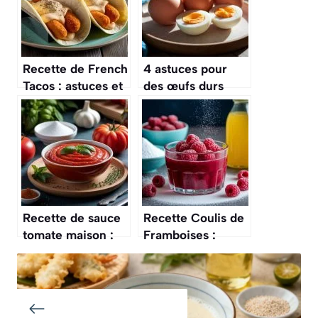
Recette de French
4 astuces pour
Tacos : astuces et
des œufs durs
Préparation
parfaits à la
Délicieuse
cuisson
Recette de sauce
Recette Coulis de
tomate maison :
Framboises :
astuces et
astuces et
préparation
Préparation Facile