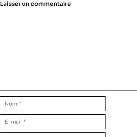
Laisser un commentaire
Commentaire
Nom
E-
mail
Site