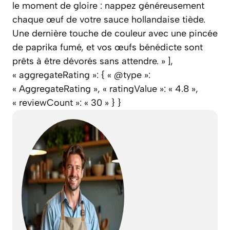
le moment de gloire : nappez généreusement
chaque œuf de votre sauce hollandaise tiède.
Une dernière touche de couleur avec une pincée
de paprika fumé, et vos œufs bénédicte sont
prêts à être dévorés sans attendre. » ],
« aggregateRating »: { « @type »:
« AggregateRating », « ratingValue »: « 4.8 »,
« reviewCount »: « 30 » } }