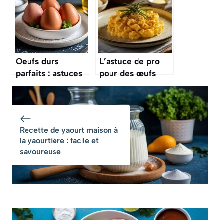
adorée de toute la
famille
Oeufs durs
L’astuce de pro
parfaits : astuces
pour des œufs
de cuisson
brouillés parfaits
inratables
et crémeux, c’est
le secret d’un bon
petit-déjeuner
Recette de yaourt maison à
la yaourtière : facile et
savoureuse