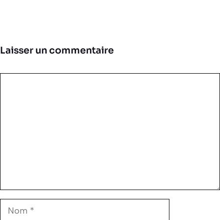
Laisser un commentaire
Commentaire
Nom