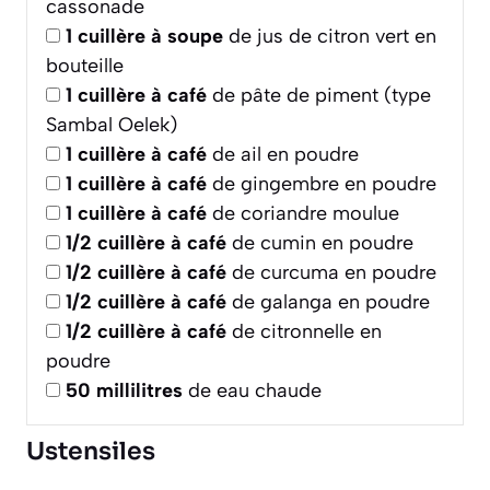
cassonade
1
cuillère à soupe
de jus de citron vert en
bouteille
1
cuillère à café
de pâte de piment (type
Sambal Oelek)
1
cuillère à café
de ail en poudre
1
cuillère à café
de gingembre en poudre
1
cuillère à café
de coriandre moulue
1/2
cuillère à café
de cumin en poudre
1/2
cuillère à café
de curcuma en poudre
1/2
cuillère à café
de galanga en poudre
1/2
cuillère à café
de citronnelle en
poudre
50
millilitres
de eau chaude
Ustensiles