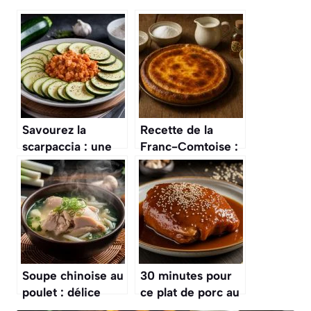
Savourez la
Recette de la
scarpaccia : une
Franc-Comtoise :
irrésistible recette
savourez une
italienne aux
Tarte
courgettes
Traditionnelle
simplifiée
Soupe chinoise au
30 minutes pour
poulet : délice
ce plat de porc au
asiatique maison
caramel express,