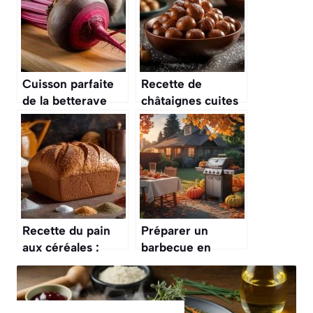
Cuisson parfaite
Recette de
de la betterave
châtaignes cuites
rouge : astuces et
à l’eau : astuces et
conseils
conseils
Recette du pain
Préparer un
aux céréales :
barbecue en
astuces et conseils
automne : conseils
et astuces pour
réussir