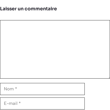
Laisser un commentaire
Commentaire
Nom
E-
mail