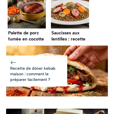
savoureuse et
facile
Palette de porc
Saucisses aux
fumée en cocotte
lentilles : recette
: recette
traditionnelle
savoureuse et
facile et
facile
savoureuse
Recette de döner kebab
maison : comment le
préparer facilement ?