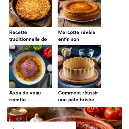
Recette
Mercotte révèle
traditionnelle de
enfin son
grand rösti :
ingrédient secret
comment la
(et inattendu) du
réussir ?
gâteau basque
Axoa de veau :
Comment réussir
recette
une pâte brisée
savoureuse du
maison sans
Pays basque
beurre ?