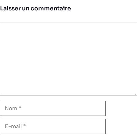
Laisser un commentaire
Commentaire
Nom
E-
mail