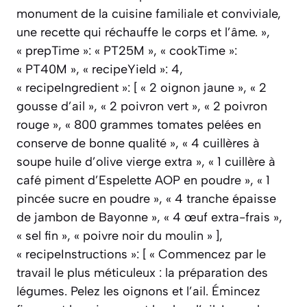
monument de la cuisine familiale et conviviale,
une recette qui réchauffe le corps et l’âme. »,
« prepTime »: « PT25M », « cookTime »:
« PT40M », « recipeYield »: 4,
« recipeIngredient »: [ « 2 oignon jaune », « 2
gousse d’ail », « 2 poivron vert », « 2 poivron
rouge », « 800 grammes tomates pelées en
conserve de bonne qualité », « 4 cuillères à
soupe huile d’olive vierge extra », « 1 cuillère à
café piment d’Espelette AOP en poudre », « 1
pincée sucre en poudre », « 4 tranche épaisse
de jambon de Bayonne », « 4 œuf extra-frais »,
« sel fin », « poivre noir du moulin » ],
« recipeInstructions »: [ « Commencez par le
travail le plus méticuleux : la préparation des
légumes. Pelez les oignons et l’ail. Émincez