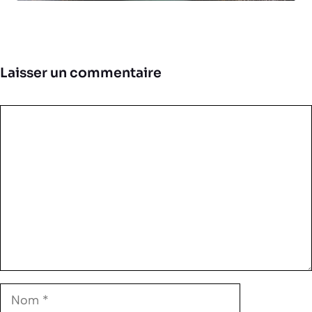
Laisser un commentaire
Commentaire
Nom