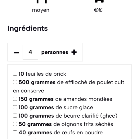
moyen
€€
Ingrédients
–
+
personnes
10
feuilles de brick
500
grammes
de effiloché de poulet cuit
en conserve
150
grammes
de amandes mondées
100
grammes
de sucre glace
100
grammes
de beurre clarifié (ghee)
50
grammes
de oignons frits séchés
40
grammes
de œufs en poudre