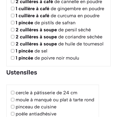
2
cuillères à café
de cannelle en poudre
1
cuillère à café
de gingembre en poudre
1
cuillère à café
de curcuma en poudre
1
pincée
de pistils de safran
2
cuillères à soupe
de persil séché
2
cuillères à soupe
de coriandre séchée
2
cuillères à soupe
de huile de tournesol
1
pincée
de sel
1
pincée
de poivre noir moulu
Ustensiles
cercle à pâtisserie de 24 cm
moule à manqué ou plat à tarte rond
pinceau de cuisine
poêle antiadhésive