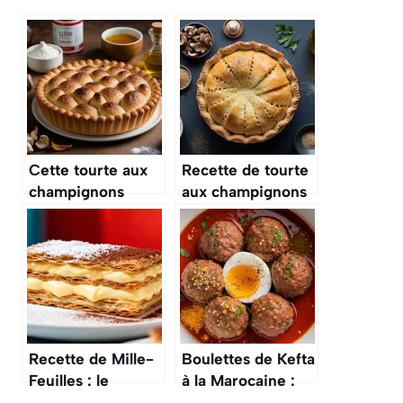
Cette tourte aux
Recette de tourte
champignons
aux champignons
fondante est le
facile et délicieuse
secret du
réconfort ultime
cet automne
(idéal avec le
froid qui arrive)
Recette de Mille-
Boulettes de Kefta
Feuilles : le
à la Marocaine :
Dessert
recette