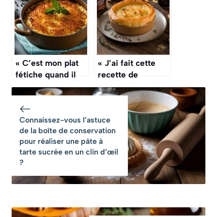
réconfort ultime
de novembre
« C’est mon plat
« J’ai fait cette
fétiche quand il
recette de
fait froid » : mes
Shepherd’s pie au
gratins gourmands
canard confit,
parfaits en
c’est le plat
Connaissez-vous l’astuce
automne
réconfortant
de la boîte de conservation
ultime de
pour réaliser une pâte à
l’automne »
tarte sucrée en un clin d’œil
?