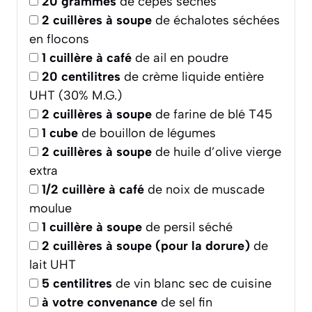
20
grammes
de cèpes séchés
2
cuillères à soupe
de échalotes séchées
en flocons
1
cuillère à café
de ail en poudre
20
centilitres
de crème liquide entière
UHT (30% M.G.)
2
cuillères à soupe
de farine de blé T45
1
cube
de bouillon de légumes
2
cuillères à soupe
de huile d’olive vierge
extra
1/2
cuillère à café
de noix de muscade
moulue
1
cuillère à soupe
de persil séché
2
cuillères à soupe (pour la dorure)
de
lait UHT
5
centilitres
de vin blanc sec de cuisine
à votre convenance
de sel fin