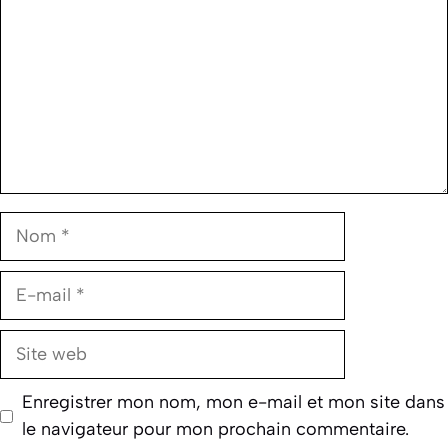
Nom
E-
mail
Site
web
Enregistrer mon nom, mon e-mail et mon site dans
le navigateur pour mon prochain commentaire.