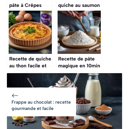
pâte à Crêpes
quiche au saumon
sans Balance
fumé
Recette de quiche
Recette de pâte
au thon facile et
magique en 10min
rapide
: pizza, pâté,
brioche
Frappe au chocolat : recette
gourmande et facile