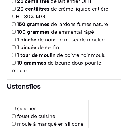
25
centilitres
de lait entier UHT
20
centilitres
de crème liquide entière
UHT 30% M.G.
150
grammes
de lardons fumés nature
100
grammes
de emmental râpé
1
pincée
de noix de muscade moulue
1
pincée
de sel fin
1
tour de moulin
de poivre noir moulu
10
grammes
de beurre doux pour le
moule
Ustensiles
saladier
fouet de cuisine
moule à manqué en silicone