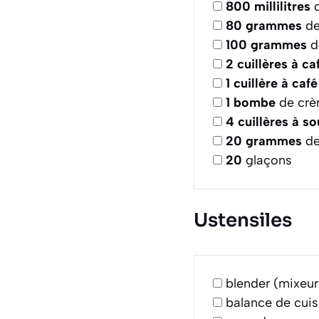
800
millilitres
d
80
grammes
de
100
grammes
d
2
cuillères à ca
1
cuillère à café
1
bombe
de crè
4
cuillères à s
20
grammes
de
20
glaçons
Ustensiles
blender (mixeur
balance de cuis