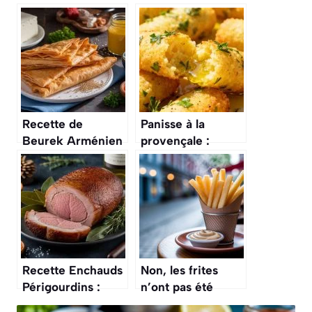
Recette de
Panisse à la
Beurek Arménien
provençale :
: un Délice
recette
Feuilleté
Traditionnelle du
Traditionnel
Sud
Recette Enchauds
Non, les frites
Périgourdins :
n’ont pas été
délice Traditionnel
inventées en