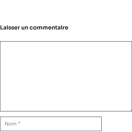
Laisser un commentaire
Commentaire
Nom