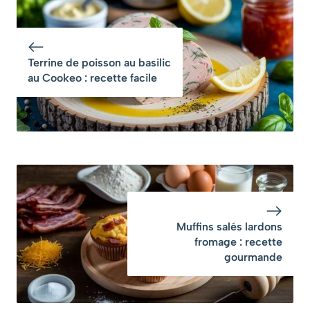
du Périgord
France et la vérité
sur leur origine
belge va vous
amuser
Terrine de poisson au basilic
au Cookeo : recette facile
Muffins salés lardons
fromage : recette
gourmande