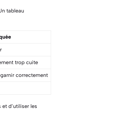
Un tableau
iquée
r
lement trop cuite
à garnir correctement
et d’utiliser les