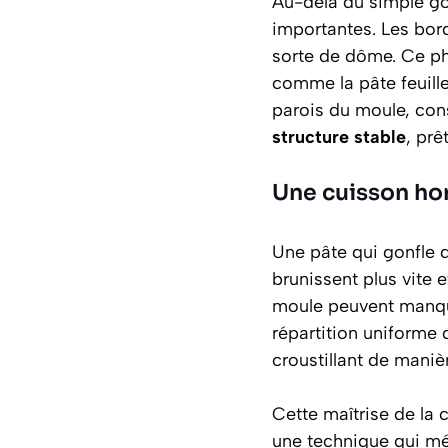
Au-delà du simple go
importantes. Les bord
sorte de dôme. Ce ph
comme la pâte feuille
parois du moule, cons
structure stable
, prê
Une cuisson ho
Une pâte qui gonfle 
brunissent plus vite 
moule peuvent manque
répartition uniforme 
croustillant de mani
Cette maîtrise de la 
une technique qui mér