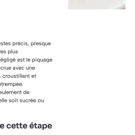
estes précis, presque
les plus
négligé est le piquage
e crue avec une
 croustillant et
étrempée.
seulement de
elle soit sucrée ou
de cette étape