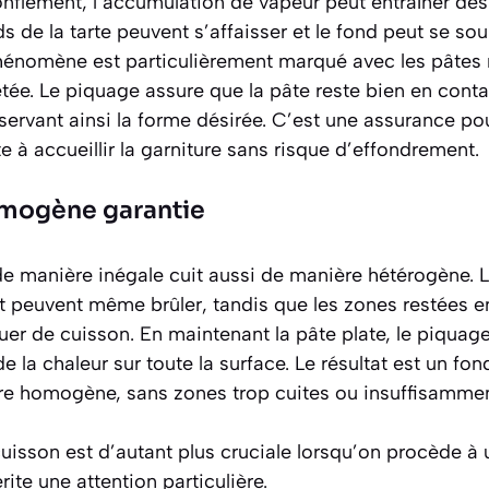
nflement, l’accumulation de vapeur peut entraîner de
s de la tarte peuvent s’affaisser et le fond peut se sou
énomène est particulièrement marqué avec les pâtes r
tée. Le piquage assure que la pâte reste bien en contac
ervant ainsi la forme désirée. C’est une assurance po
te à accueillir la garniture sans risque d’effondrement.
mogène garantie
de manière inégale cuit aussi de manière hétérogène. L
et peuvent même brûler, tandis que les zones restées e
r de cuisson. En maintenant la pâte plate, le piquage
de la chaleur
sur toute la surface. Le résultat est un fon
ère homogène, sans zones trop cuites ou insuffisammen
cuisson est d’autant plus cruciale lorsqu’on procède à 
ite une attention particulière.