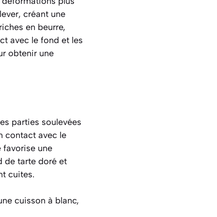
s déformations plus
lever, créant une
iches en beurre,
t avec le fond et les
ur obtenir une
es parties soulevées
n contact avec le
 favorise une
d de tarte doré et
t cuites.
une cuisson à blanc,